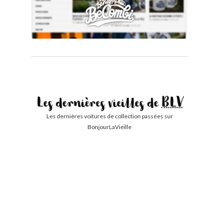
Les dernières vieilles de
BLV
Les dernières voitures de collection passées sur
BonjourLaVieille