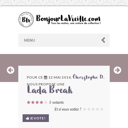
MENU
AU HASARD
POUR CE
12 MAI 2014,
Christophe D.
NOUS PROPOSE UNE
ARCHIVES
Lada Break
LES CONTRIBUTEURS
5
votants
Et si vous votiez ?
LE BLOG
JE VOTE !