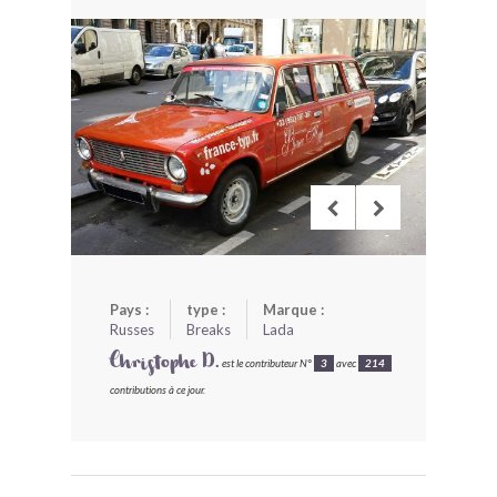
BONJOURLAVIEILLE ?
MODÈLES ET MARQUES
COMMENT FONCTIONNE BLV ?
Pays :
type :
Marque :
Russes
Breaks
Lada
Christophe D.
est le contributeur N°
3
avec
214
contributions à ce jour.