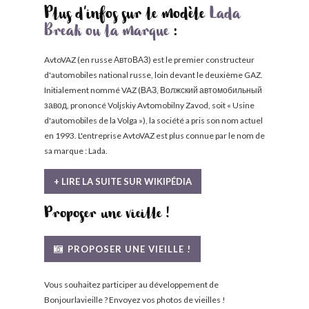
Plus d'infos sur le modèle
Lada
Break ou la marque
:
AvtoVAZ (en russe АвтоВАЗ) est le premier constructeur
d'automobiles national russe, loin devant le deuxième GAZ.
Initialement nommé VAZ (ВАЗ, Волжский автомобильный
завод, prononcé Voljskiy Avtomobilny Zavod, soit « Usine
d'automobiles de la Volga »), la société a pris son nom actuel
en 1993. L'entreprise AvtoVAZ est plus connue par le nom de
sa marque : Lada.
+ LIRE LA SUITE SUR WIKIPÉDIA
Proposer une vieille !
PROPOSER UNE VIEILLE !
Vous souhaitez participer au développement de
Bonjourlavieille ? Envoyez vos photos de vieilles !