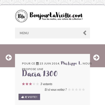
MENU
AU HASARD
POUR CE
23 JUIN 2014,
NOUS
Philippe L.
PROPOSE UNE
ARCHIVES
Dacia 1300
LES CONTRIBUTEURS
3
votants
Et si vous votiez ?
LE BLOG
JE VOTE !