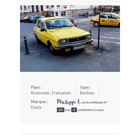
BONJOURLAVIEILLE ?
MODÈLES ET MARQUES
COMMENT FONCTIONNE BLV ?
Pays :
type :
Roumanie
,
Françaises
Berlines
Marque :
Philippe L.
est le contributeur N°
Dacia
64
avec
4
contributions à ce jour.