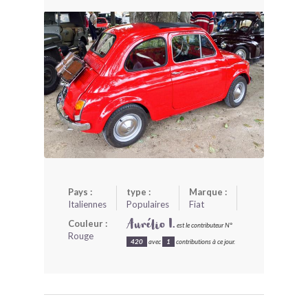
BONJOURLAVIEILLE ?
MODÈLES ET MARQUES
COMMENT FONCTIONNE BLV ?
Pays :
type :
Marque :
Italiennes
Populaires
Fiat
Couleur :
Aurélio I.
est le contributeur N°
Rouge
420
avec
1
contributions à ce jour.