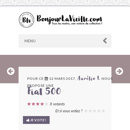
MENU
AU HASARD
POUR CE
12 MARS 2017,
NOUS
Aurélio I.
PROPOSE UNE
ARCHIVES
Fiat 500
LES CONTRIBUTEURS
8
votants
Et si vous votiez ?
LE BLOG
JE VOTE !