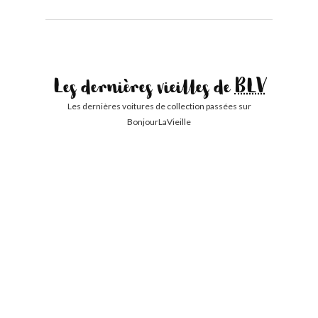
Les dernières vieilles de
BLV
Les dernières voitures de collection passées sur
BonjourLaVieille