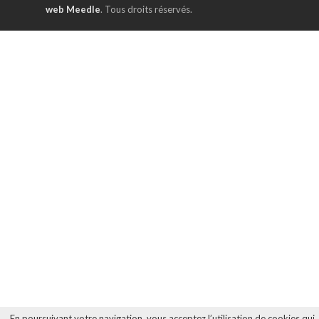
web Meedle
. Tous droits réservés.
En poursuivant votre navigation, vous acceptez l’utilisation de cookies qui