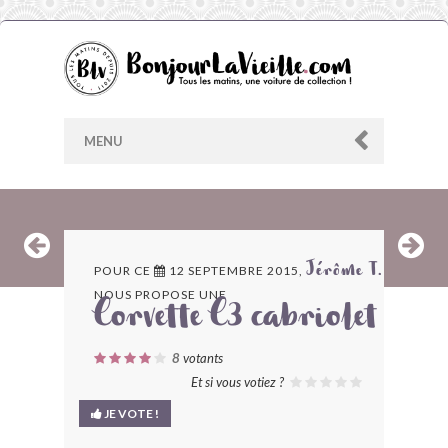
MENU
AU HASARD
POUR CE
12 SEPTEMBRE 2015,
Jérôme T.
NOUS PROPOSE UNE
ARCHIVES
Corvette C3 cabriolet
LES CONTRIBUTEURS
8
votants
Et si vous votiez ?
LE BLOG
JE VOTE !