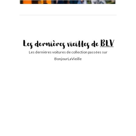
Les dernières vieilles de
BLV
Les dernières voitures de collection passées sur
BonjourLaVieille