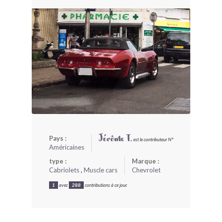
BONJOURLAVIEILLE ?
MODÈLES ET MARQUES
COMMENT FONCTIONNE BLV ?
Pays :
Jérôme T.
est le contributeur N°
Américaines
type :
Marque :
Cabriolets
,
Muscle cars
Chevrolet
1
avec
288
contributions à ce jour.