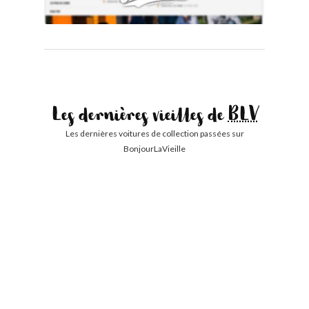
Les dernières vieilles de
BLV
Les dernières voitures de collection passées sur
BonjourLaVieille