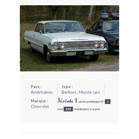
BONJOURLAVIEILLE ?
MODÈLES ET MARQUES
COMMENT FONCTIONNE BLV ?
Pays :
type :
Américaines
Berlines
,
Muscle cars
Marque :
Jérôme T.
est le contributeur N°
1
Chevrolet
avec
288
contributions à ce jour.