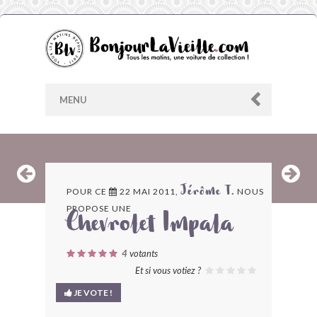
MENU
AU HASARD
POUR CE
22 MAI 2011,
NOUS
Jérôme T.
PROPOSE UNE
ARCHIVES
Chevrolet Impala
LES CONTRIBUTEURS
4
votants
Et si vous votiez ?
LE BLOG
JE VOTE !