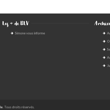
Les + de BLV
Archive
Simone vous informe
A
O
S
A
Ju
le
. Tous droits réservés.