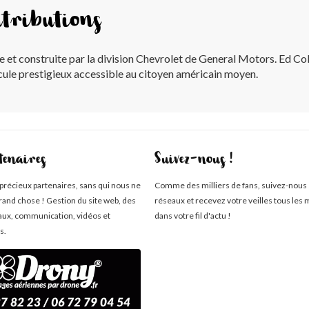
tributions
t construite par la division Chevrolet de General Motors. Ed Cole,
cule prestigieux accessible au citoyen américain moyen.
tenaires
Suivez-nous !
 précieux partenaires, sans qui nous ne
Comme des milliers de fans, suivez-nous 
rand chose ! Gestion du site web, des
réseaux et recevez votre veilles tous les 
aux, communication, vidéos et
dans votre fil d'actu !
s.