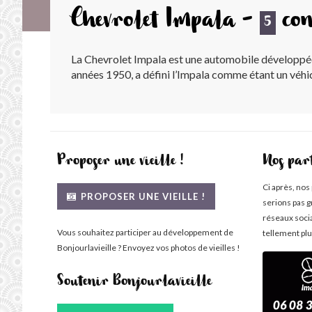
Chevrolet Impala -
con
5
La Chevrolet Impala est une automobile développée e
années 1950, a défini l’Impala comme étant un véhi
Proposer une vieille !
Nos par
Ci après, nos
PROPOSER UNE VIEILLE !
serions pas g
réseaux soci
Vous souhaitez participer au développement de
tellement plu
Bonjourlavieille ? Envoyez vos photos de vieilles !
Soutenir Bonjourlavieille