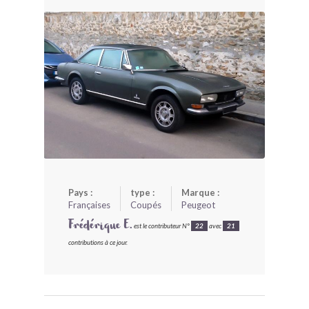
BONJOURLAVIEILLE ?
MODÈLES ET MARQUES
COMMENT FONCTIONNE BLV ?
Pays :
type :
Marque :
Françaises
Coupés
Peugeot
Frédérique E.
est le contributeur N°
22
avec
21
contributions à ce jour.