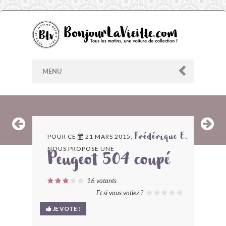
MENU
AU HASARD
POUR CE
21 MARS 2015,
Frédérique E.
NOUS PROPOSE UNE
ARCHIVES
Peugeot 504 coupé
LES CONTRIBUTEURS
16
votants
Et si vous votiez ?
LE BLOG
JE VOTE !