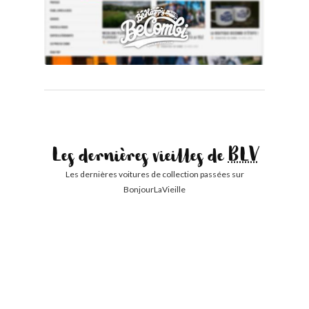
Les dernières vieilles de
BLV
Les dernières voitures de collection passées sur
BonjourLaVieille