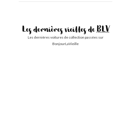
Les dernières vieilles de
BLV
Les dernières voitures de collection passées sur
BonjourLaVieille