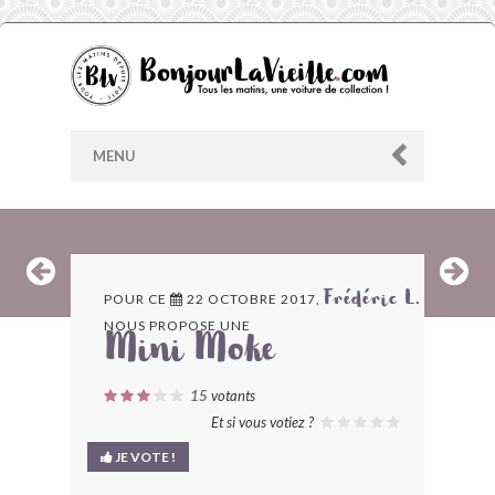
MENU
AU HASARD
POUR CE
22 OCTOBRE 2017,
Frédéric L.
NOUS PROPOSE UNE
ARCHIVES
Mini Moke
LES CONTRIBUTEURS
15
votants
Et si vous votiez ?
LE BLOG
JE VOTE !