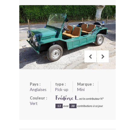
BONJOURLAVIEILLE ?
MODÈLES ET MARQUES
COMMENT FONCTIONNE BLV ?
Pays :
type :
Marque :
Anglaises
Pick-up
Mini
Couleur :
Frédéric L.
est le contributeur N°
Vert
13
avec
38
contributions à ce jour.