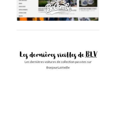
Les dernières vieilles de
BLV
Les dernières voitures de collection passées sur
BonjourLaVieille