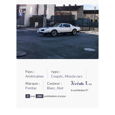
BONJOURLAVIEILLE ?
MODÈLES ET MARQUES
COMMENT FONCTIONNE BLV ?
Pays :
type :
Américaines
Coupés
,
Muscle cars
Marque :
Couleur :
Jérôme T.
est
Pontiac
Blanc
,
Noir
le contributeur N°
1
avec
288
contributions à ce jour.