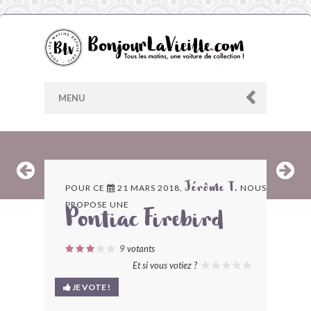
MENU
AU HASARD
POUR CE
21 MARS 2018,
NOUS
Jérôme T.
PROPOSE UNE
ARCHIVES
Pontiac Firebird
LES CONTRIBUTEURS
9
votants
Et si vous votiez ?
LE BLOG
JE VOTE !