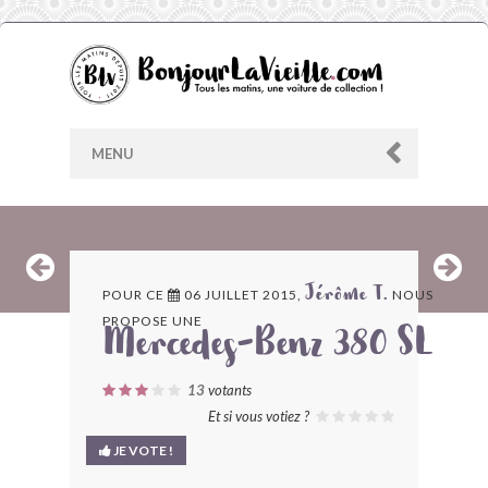
MENU
AU HASARD
POUR CE
06 JUILLET 2015,
NOUS
Jérôme T.
PROPOSE UNE
ARCHIVES
Mercedes-Benz 380 SL
LES CONTRIBUTEURS
13
votants
Et si vous votiez ?
LE BLOG
JE VOTE !