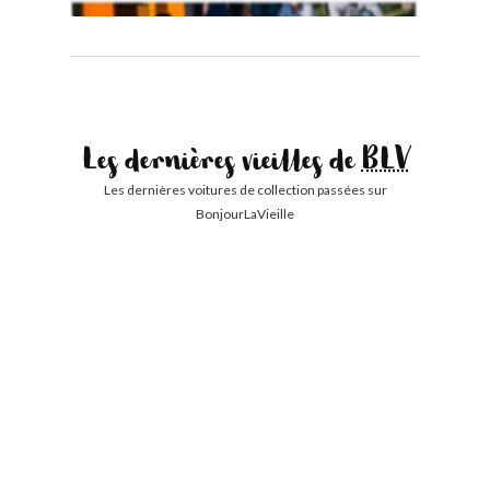
Les dernières vieilles de
BLV
Les dernières voitures de collection passées sur
BonjourLaVieille