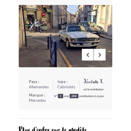
BONJOURLAVIEILLE ?
MODÈLES ET MARQUES
COMMENT FONCTIONNE BLV ?
Pays :
type :
Jérôme T.
Allemandes
Cabriolets
est le contributeur
Marque :
N°
1
avec
288
contributions à ce jour.
Mercedes