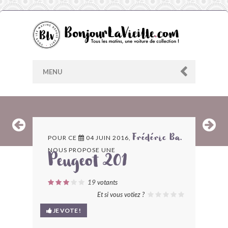
MENU
AU HASARD
POUR CE
04 JUIN 2016,
Frédéric Ba.
NOUS PROPOSE UNE
ARCHIVES
Peugeot 201
LES CONTRIBUTEURS
19
votants
Et si vous votiez ?
LE BLOG
JE VOTE !