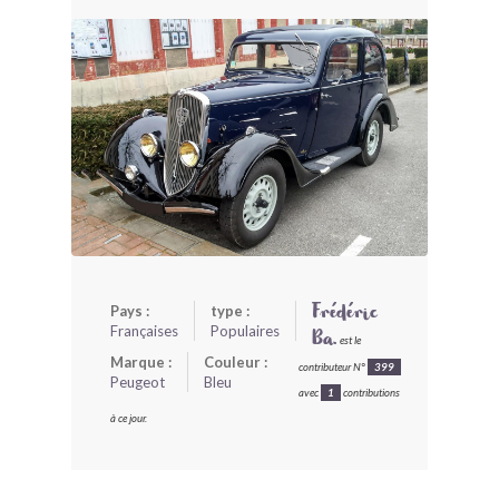
BONJOURLAVIEILLE ?
MODÈLES ET MARQUES
COMMENT FONCTIONNE BLV ?
Pays :
type :
Frédéric
Françaises
Populaires
Ba.
est le
Marque :
Couleur :
contributeur N°
399
Peugeot
Bleu
avec
1
contributions
à ce jour.