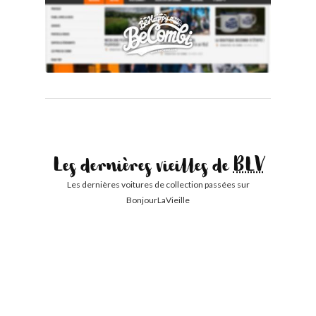
Les dernières vieilles de
BLV
Les dernières voitures de collection passées sur
BonjourLaVieille