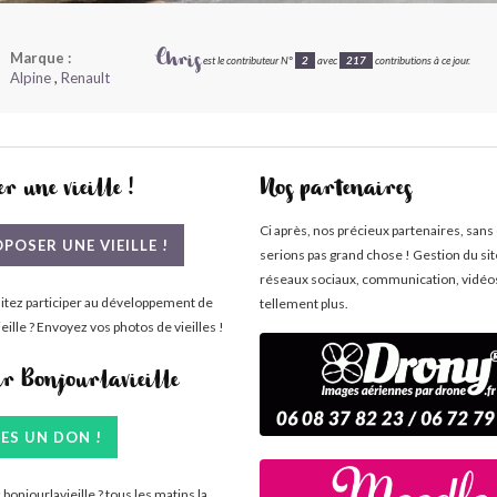
Marque :
Chris
est le contributeur N°
2
avec
217
contributions à ce jour.
Alpine
,
Renault
r une vieille !
Nos partenaires
Ci après, nos précieux partenaires, sans
POSER UNE VIEILLE !
serions pas grand chose ! Gestion du si
réseaux sociaux, communication, vidéo
itez participer au développement de
tellement plus.
eille ? Envoyez vos photos de vieilles !
ir Bonjourlavieille
TES UN DON !
bonjourlavieille ? tous les matins la