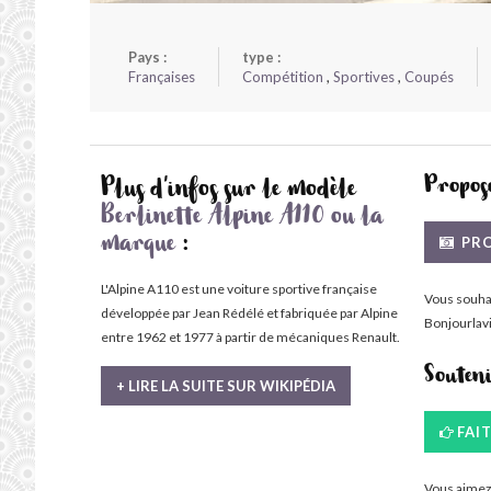
Pays :
type :
Françaises
Compétition
,
Sportives
,
Coupés
Propose
Plus d'infos sur le modèle
Berlinette Alpine A110 ou la
PRO
marque
:
L'Alpine A110 est une voiture sportive française
Vous souha
développée par Jean Rédélé et fabriquée par Alpine
Bonjourlavi
entre 1962 et 1977 à partir de mécaniques Renault.
Souten
+ LIRE LA SUITE SUR WIKIPÉDIA
FAI
Vous aimez 