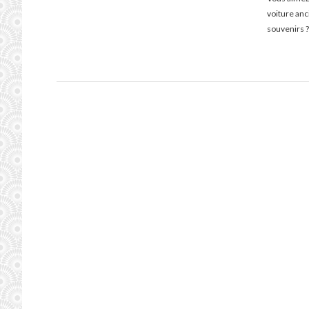
voiture an
souvenirs ?