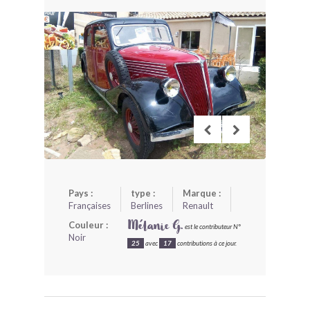
BONJOURLAVIEILLE ?
MODÈLES ET MARQUES
COMMENT FONCTIONNE BLV ?
Pays :
type :
Marque :
Françaises
Berlines
Renault
Couleur :
Mélanie G.
est le contributeur N°
Noir
25
avec
17
contributions à ce jour.