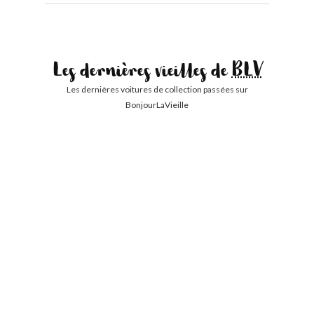
Les dernières vieilles de
BLV
Les dernières voitures de collection passées sur
BonjourLaVieille