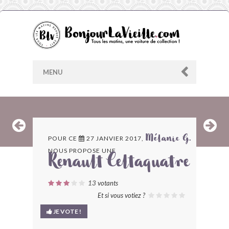
MENU
AU HASARD
POUR CE
27 JANVIER 2017,
Mélanie G.
NOUS PROPOSE UNE
ARCHIVES
Renault Celtaquatre
LES CONTRIBUTEURS
13
votants
Et si vous votiez ?
LE BLOG
JE VOTE !