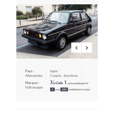
BONJOURLAVIEILLE ?
MODÈLES ET MARQUES
COMMENT FONCTIONNE BLV ?
Pays :
type :
Allemandes
Coupés
,
Sportives
Marque :
Jérôme T.
est le contributeur N°
Volkswagen
1
avec
288
contributions à ce jour.