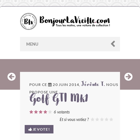
MENU
AU HASARD
POUR CE
20 JUIN 2014,
NOUS
Jérôme T.
PROPOSE UNE
ARCHIVES
Golf GTI Mk1
LES CONTRIBUTEURS
6
votants
Et si vous votiez ?
LE BLOG
JE VOTE !