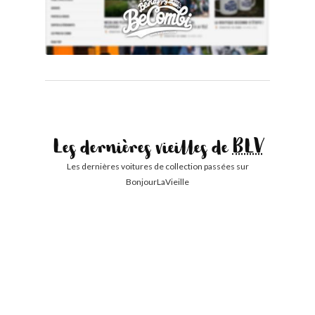
Les dernières vieilles de
BLV
Les dernières voitures de collection passées sur
BonjourLaVieille