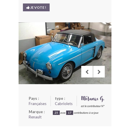
BONJOURLAVIEILLE ?
JE VOTE !
MODÈLES ET MARQUES
COMMENT FONCTIONNE BLV ?
Pays :
type :
Mélanie G.
Françaises
Cabriolets
est le contributeur N°
Marque :
25
avec
17
contributions à ce jour.
Renault