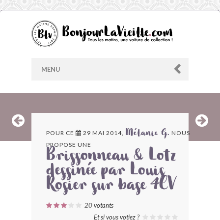
MENU
AU HASARD
POUR CE
29 MAI 2014,
NOUS
Mélanie G.
PROPOSE UNE
ARCHIVES
Brissonneau & Lotz
dessinée par Louis
LES CONTRIBUTEURS
Rosier sur base 4CV
LE BLOG
20
votants
Et si vous votiez ?