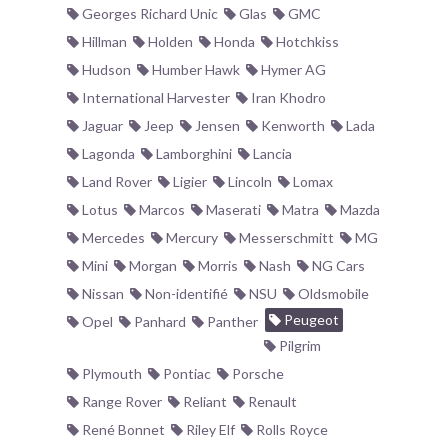
Georges Richard Unic
Glas
GMC
Hillman
Holden
Honda
Hotchkiss
Hudson
Humber Hawk
Hymer AG
International Harvester
Iran Khodro
Jaguar
Jeep
Jensen
Kenworth
Lada
Lagonda
Lamborghini
Lancia
Land Rover
Ligier
Lincoln
Lomax
Lotus
Marcos
Maserati
Matra
Mazda
Mercedes
Mercury
Messerschmitt
MG
Mini
Morgan
Morris
Nash
NG Cars
Nissan
Non-identifié
NSU
Oldsmobile
Peugeot
Opel
Panhard
Panther
Pilgrim
Plymouth
Pontiac
Porsche
Range Rover
Reliant
Renault
René Bonnet
Riley Elf
Rolls Royce