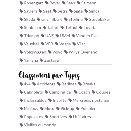
Rosengart
Rover
Saab
Salmson
Saviem
Seat
Setra
Siata
Simca
Skoda
sms Tilbury
Sterling
Studebaker
Sunbeam
Talbot
Teilhol
Toyota
Triumph
UAZ
UMM
Vanden Plas
Vauxhall
VEB
Vespa
Vilac
Volkswagen
Volvo
Willys Overland
Yamaha
Zastava
Classement par Types
4x4
Accidents
Berlines
Breaks
Cabriolets
Camping-car
Coach
Coupés
Inclassables
Insolite
Mercredis nostalgie
Minibus
Moto
Pick-up
Pompier
Populaires
Sportives
Utilitaires
Vieilles du monde