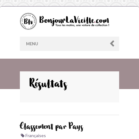
MENU
AU HASARD
Résultats
ARCHIVES
LES CONTRIBUTEURS
Classement par Pays
LE BLOG
Françaises