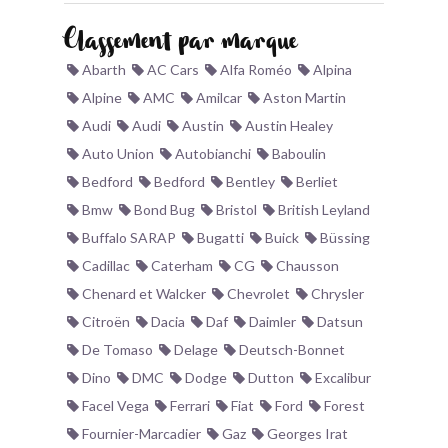
BONJOURLAVIEILLE ?
Classement par marque
Abarth
AC Cars
Alfa Roméo
Alpina
MODÈLES ET MARQUES
Alpine
AMC
Amilcar
Aston Martin
Audi
Audi
Austin
Austin Healey
COMMENT FONCTIONNE BLV ?
Auto Union
Autobianchi
Baboulin
Bedford
Bedford
Bentley
Berliet
Bmw
Bond Bug
Bristol
British Leyland
Buffalo SARAP
Bugatti
Buick
Büssing
Cadillac
Caterham
CG
Chausson
Chenard et Walcker
Chevrolet
Chrysler
Citroën
Dacia
Daf
Daimler
Datsun
De Tomaso
Delage
Deutsch-Bonnet
Dino
DMC
Dodge
Dutton
Excalibur
Facel Vega
Ferrari
Fiat
Ford
Forest
Fournier-Marcadier
Gaz
Georges Irat