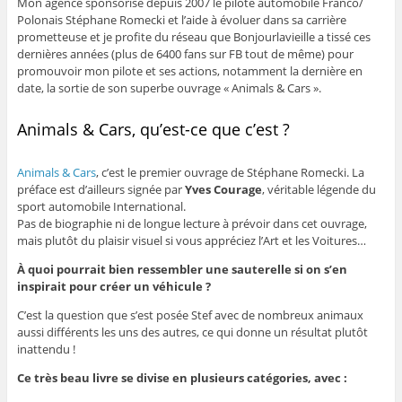
Mon agence sponsorise depuis 2007 le pilote automobile Franco/
Polonais Stéphane Romecki et l’aide à évoluer dans sa carrière
prometteuse et je profite du réseau que Bonjourlavieille a tissé ces
dernières années (plus de 6400 fans sur FB tout de même) pour
promouvoir mon pilote et ses actions, notamment la dernière en
date, la sortie de son superbe ouvrage « Animals & Cars ».
Animals & Cars, qu’est-ce que c’est ?
Animals & Cars
, c’est le premier ouvrage de Stéphane Romecki. La
préface est d’ailleurs signée par
Yves Courage
, véritable légende du
sport automobile International.
Pas de biographie ni de longue lecture à prévoir dans cet ouvrage,
mais plutôt du plaisir visuel si vous appréciez l’Art et les Voitures…
À quoi pourrait bien ressembler une sauterelle si on s’en
inspirait pour créer un véhicule ?
C’est la question que s’est posée Stef avec de nombreux animaux
aussi différents les uns des autres, ce qui donne un résultat plutôt
inattendu !
Ce très beau livre se divise en plusieurs catégories, avec :