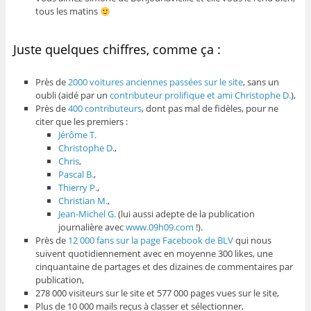
tous les matins
Juste quelques chiffres, comme ça :
Près de
2000 voitures anciennes passées sur le site
, sans un
oubli (aidé par un
contributeur prolifique et ami Christophe D.
),
Près de
400 contributeurs
, dont pas mal de fidèles, pour ne
citer que les premiers :
Jérôme T.
Christophe D.
,
Chris
,
Pascal B.
,
Thierry P.
,
Christian M.
,
Jean-Michel G.
(lui aussi adepte de la publication
journalière avec
www.09h09.com
!).
Près de
12 000 fans sur la page Facebook de BLV
qui nous
suivent quotidiennement avec en moyenne 300 likes, une
cinquantaine de partages et des dizaines de commentaires par
publication,
278 000 visiteurs sur le site et 577 000 pages vues sur le site,
Plus de 10 000 mails reçus à classer et sélectionner,