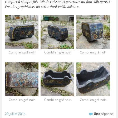
compter à chaque fois 10h de cuisson et ouverture du four 48h après !
Ensuite, graphismes au cerne doré, voilà, voilou. »
Combi en gré noir
Combi en gré noir
Combi en gré noir
Combi en gré noir
Combi en gré noir
Combi en gré noir
29 juillet 2014
Une
réponse