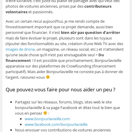
d’être lucrative, c’est juste du plaisir de partager avec qui veut des
photos de voitures anciennes, prises par des
contributeurs
volontaires
et passionnés.
Avec un certain recul aujourd’hui, je me rends compte de
l’investissement important que ce projet demande, aussi bien
personnel que financier. Il n’est
bien sûr pas question d’arrêter
mais de faire évoluer le projet, plusieurs sont dans les tuyaux
(Ajouter des fonctionnalités au site, création d’une Web TV avec des
images de drone
, un magazine, un réseau social, etc.) et n’attendent
qu’une seule chose qu’il n’est pas envisageable seul >
Du
financement
! Il est possible que prochainement, Bonjourlavieille
apparaisse sur des plateformes de Crowfounding (financement
participatif). Mais aider Bonjourlavieille ne consiste pas à donner de
l’argent, rassurez-vous
Que pouvez-vous faire pour nous aider un peu ?
Partagez sur les réseaux, forums, blogs, sites web le site
bonjourlavieille & sa page Facebook et dites tout le bien que
vous en pensez
:
www.bonjourlavieille.com
www.facebook.com/bonjourlavieille
Nous envoyer vos contributions de voitures anciennes