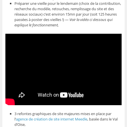
Préparer une vieille pour le lendemain (choix de la contribution,
recherche du modèle, retouches, remplissage du site et des
réseaux sociaux) c’est environ 15mn par jour (soit 125 heures
passées à poster des vieilles !) —
Voir la vidéo ci dessous qui
explique le fonctionnement,
3 refontes graphiques de site majeures mises en place par
l’
agence de création de site internet Meedle
, basée dans le Val
d’Oise,