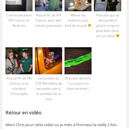
Communication
Pascal N. de PN
Même les
Passant qui se
PN Classic et
Classic avec des
enfants nous
demandent
Reskoos
clients potentiels
font de la pub
qu’est-ce qu’on
peut bien faire
sur ce salon
Pascal N. de PN
La lunette du
Bracelet déchiré
Classic et le
T2B Westfalia de
? Le salon est
chanteur
becombi.com à
bien terminé !
Christophe
la tombée de la
nuit
Retour en vidéo
Merci Chris pour cette vidéo ou je mets à l’honneur la vieille 2 fois :