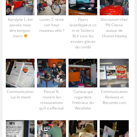
Karolyne L. est
Lucien Z. teste
Flyers
Discussion chez
passée nous
son futur
lavieillepiece.co
PN Classic
dire bonjour,
nouveau vélo ?
m et Stickers
autour de
merci
BLV sous les
l’Austin Healey
essuies-glaces
du combi
Communication
Pascal N.
Curieux qui
Communication
sur le stand
montre les
regardent
Reskoos et
restaurations
l’intérieur du
Becombi.com
qu’il a effectué
Westfalia