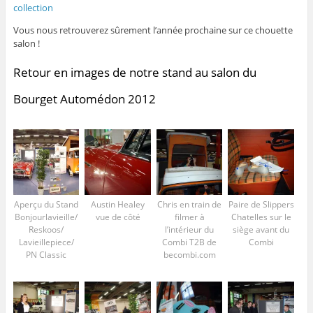
collection
Vous nous retrouverez sûrement l’année prochaine sur ce chouette
salon !
Retour en images de notre stand au salon du
Bourget Automédon 2012
Aperçu du Stand
Austin Healey
Chris en train de
Paire de Slippers
Bonjourlavieille/
vue de côté
filmer à
Chatelles sur le
Reskoos/
l’intérieur du
siège avant du
Lavieillepiece/
Combi T2B de
Combi
PN Classic
becombi.com