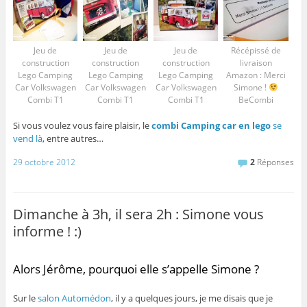
Jeu de
Jeu de
Jeu de
Récépissé de
construction
construction
construction
livraison
Lego Camping
Lego Camping
Lego Camping
Amazon : Merci
Car Volkswagen
Car Volkswagen
Car Volkswagen
Simone !
Combi T1
Combi T1
Combi T1
BeCombi
Si vous voulez vous faire plaisir, le
combi Camping car en lego
se
vend là
, entre autres…
29 octobre 2012
2
Réponses
Dimanche à 3h, il sera 2h : Simone vous
informe ! :)
Alors Jérôme, pourquoi elle s’appelle Simone ?
Sur le
salon Automédon
, il y a quelques jours, je me disais que je