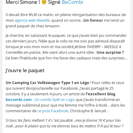
Merci Simone !
Signé
BeCombi
Il devait être 9h30 ce matin, en pleine réorganisation des bureaux de
mon
agence web Meedle
, quand on sonne…
Un livreur
me tend un
grand paquet de chez Amazon.
Je cherche, en saisissant le paquet, ce que j’avais bien pu commander
ces derniers jours, l’idée que le colis ne me sois pas adressé disparaît
lorsque je vois mon nom et ma société
Jérôme THIERRY – MEEDLE à
Cormeilles-en-parisis
. Me vient alors une autre idée :
Une surprise ?
J’ai bien l’habitude que l’on me fasse des cadeaux mais des surprises…
J’ouvre le paquet
Un Camping Car Volkswagen Type 1 en Légo
! Pour celles et ceux
qui suivent Bonjourlavieille sur Facebook, j’avais partagé le 25
octobre, il y a seulement 4 jours, un article de
l’excellent blog
becombi.com
: Un combi Split en Lego
que j’avais transformé en
message subliminal pour que ma femme me l’offre à Noël… dans les
commentaires de
ce post Facebook,
Christophe B. lancait :
Si tous tes fans mettent 1 € c ‘est jouable ..moi je donne 10 € pour ton
noël , pour le plaisir que tu me donnes tous les matins !!! À qui le tour ?