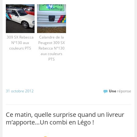
309 SX Rebecca
Calandre de la
N°130 aux
Peugeot 309 SX
couleurs PTS
Rebecca N°130
aux couleurs
PTS
31 octobre 2012
Une
réponse
Ce matin, quelle surprise quand un livreur
m’apporte…Un combi en Légo !