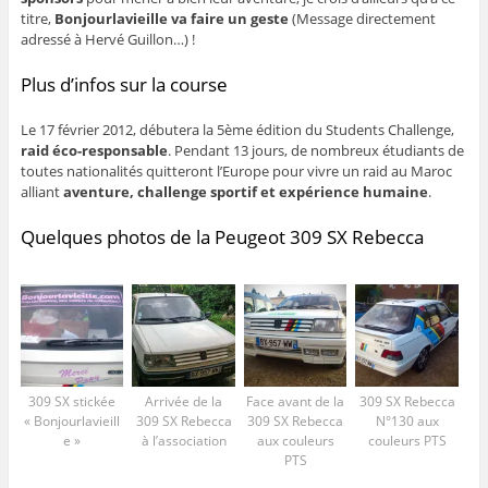
titre,
Bonjourlavieille va faire un geste
(Message directement
adressé à Hervé Guillon…) !
Plus d’infos sur la course
Le 17 février 2012, débutera la 5ème édition du Students Challenge,
raid éco-responsable
. Pendant 13 jours, de nombreux étudiants de
toutes nationalités quitteront l’Europe pour vivre un raid au Maroc
alliant
aventure, challenge sportif et expérience humaine
.
Quelques photos de la Peugeot 309 SX Rebecca
309 SX stickée
Arrivée de la
Face avant de la
309 SX Rebecca
« Bonjourlavieill
309 SX Rebecca
309 SX Rebecca
N°130 aux
e »
à l’association
aux couleurs
couleurs PTS
PTS