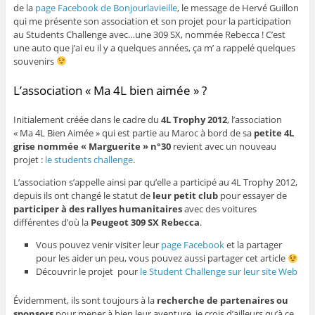
de la
page Facebook de Bonjourlavieille
, le message de Hervé Guillon
qui me présente son association et son projet pour la participation
au Students Challenge avec…une 309 SX, nommée Rebecca ! C’est
une auto que j’ai eu il y a quelques années, ça m’ a rappelé quelques
souvenirs
L’association « Ma 4L bien aimée » ?
Initialement créée dans le cadre du
4L Trophy 2012
, l’association
« Ma 4L Bien Aimée » qui est partie au Maroc à bord de sa
petite 4L
grise nommée « Marguerite » n°30
revient avec un nouveau
projet :
le students challenge
.
L’association s’appelle ainsi par qu’elle a participé au 4L Trophy 2012,
depuis ils ont changé le statut de
leur petit club
pour essayer de
participer à des rallyes humanitaires
avec des voitures
différentes d’où la
Peugeot 309 SX Rebecca
.
Vous pouvez venir visiter leur
page Facebook
et la partager
pour les aider un peu, vous pouvez aussi partager cet article
Découvrir le projet pour
le Student Challenge sur leur site Web
Évidemment, ils sont toujours à la
recherche de partenaires ou
sponsors
pour mener à bien leur aventure, je crois d’ailleurs qu’à ce