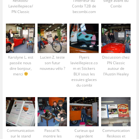
Reskoos/
l’intérieur du
siège avant du
Lavieillepiece/
Combi T2B de
Combi
PN Classic
becombi.com
Karolyne L. est
Lucien Z. teste
Flyers
Discussion chez
passée nous
son futur
lavieillepiece.co
PN Classic
dire bonjour,
nouveau vélo ?
m et Stickers
autour de
merci
BLV sous les
l’Austin Healey
essuies-glaces
du combi
Communication
Pascal N.
Curieux qui
Communication
sur le stand
montre les
regardent
Reskoos et