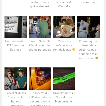
restaurations
l’intérieur du
Becombi.com
qu’il a effectué
Westfalia
Communication
Pascal N. de PN
Même les
Passant qui se
PN Classic et
Classic avec des
enfants nous
demandent
Reskoos
clients potentiels
font de la pub
qu’est-ce qu’on
peut bien faire
sur ce salon
Pascal N. de PN
La lunette du
Bracelet déchiré
Classic et le
T2B Westfalia de
? Le salon est
chanteur
becombi.com à
bien terminé !
Christophe
la tombée de la