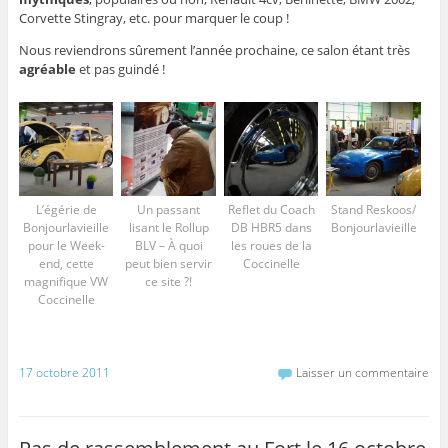
Corvette Stingray, etc. pour marquer le coup !
Nous reviendrons sûrement l’année prochaine, ce salon étant très
agréable
et pas guindé !
L’égérie de
Un passant
Reflet du Coach
Stand Reskoos/
Bonjourlavieille
lisant le Rollup
DB HBR5 dans
Bonjourlavieille
pour le Week-
BLV – À quoi
les roues de la
end, cette
peut bien servir
Coccinelle
magnifique VW
ce site ?!
Coccinelle
17 octobre 2011
Laisser un commentaire