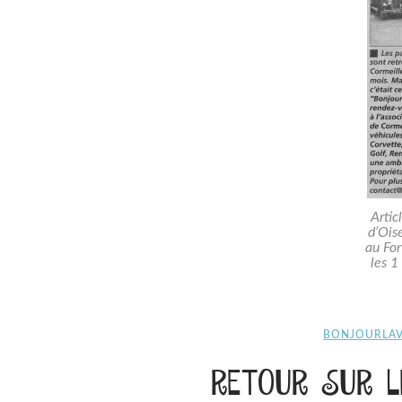
Artic
d’Ois
au For
les 1
BONJOURLAVI
RETOUR SUR 