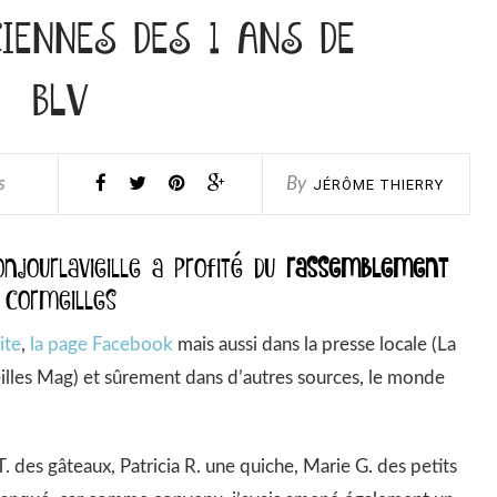
IENNES DES 1 ANS DE
BLV
s
By
JÉRÔME THIERRY
njourlavieille a profité du
rassemblement
 Cormeilles
ite
,
la page Facebook
mais aussi dans la presse locale (La
eilles Mag) et sûrement dans d’autres sources, le monde
. des gâteaux, Patricia R. une quiche, Marie G. des petits