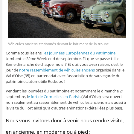
Véhicules anciens stationnés devant le bâtiment de la troupe
Comme tous les ans,
les journées Européennes du Patrimoine
tombent le 3ème Week-end de septembre. Et que se passe-t-il le
3ème dimanche de chaque mois ? Et oui, vous avez raison, c’est le
jour de
notre rassemblement de véhicules anciens
organisé dans le
Val d’Oise (95) en partenariat avec l’association de sauvegarde du
patrimoine automobile Reskoos !
Pendant les journées du patrimoine et notamment le dimanche 21
septembre, l
e fort de Cormeilles-en-Parisis
(Val d’Oise) sera ouvert
non seulement au rassemblement de véhicules anciens mais aussi à
la visite du Fort ainsi qu’à d’autres animations (détaillées plus bas).
Nous vous invitons donc à venir nous rendre visite,
en ancienne, en moderne ou à pied :