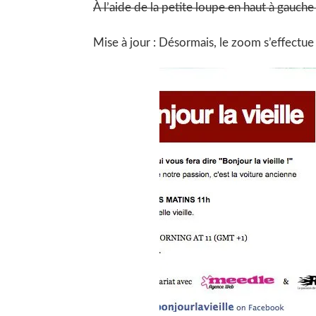
À l’aide de la petite loupe en haut à gauche
Mise à jour : Désormais, le zoom s’effectu