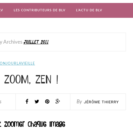
LV
LES CONTRIBUTEURS DE BLV
L’ACTU DE BLV
JUILLET 2011
y Archives
ONJOURLAVIEILLE
 ZOOM, ZEN !
s
By
JÉRÔME THIERRY
ez
zoomer chaque image