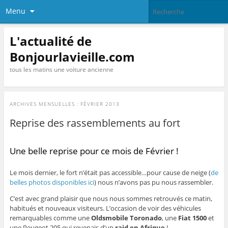
Menu
L'actualité de
Bonjourlavieille.com
tous les matins une voiture ancienne
ARCHIVES MENSUELLES :
FÉVRIER 2013
Reprise des rassemblements au fort
Une belle reprise pour ce mois de Février !
Le mois dernier, le fort n’était pas accessible…pour cause de neige (
de
belles photos disponibles ici
) nous n’avons pas pu nous rassembler.
C’est avec grand plaisir que nous nous sommes retrouvés ce matin,
habitués et nouveaux visiteurs. L’occasion de voir des véhicules
remarquables comme une
Oldsmobile Toronado
, une
Fiat 1500
et
une Peugeot 205 qui revenais d’un
raid en Afrique
!