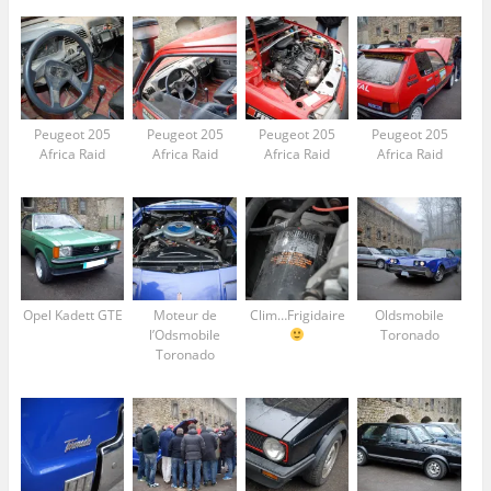
Peugeot 205
Peugeot 205
Peugeot 205
Peugeot 205
Africa Raid
Africa Raid
Africa Raid
Africa Raid
Opel Kadett GTE
Moteur de
Clim…Frigidaire
Oldsmobile
l’Odsmobile
Toronado
Toronado