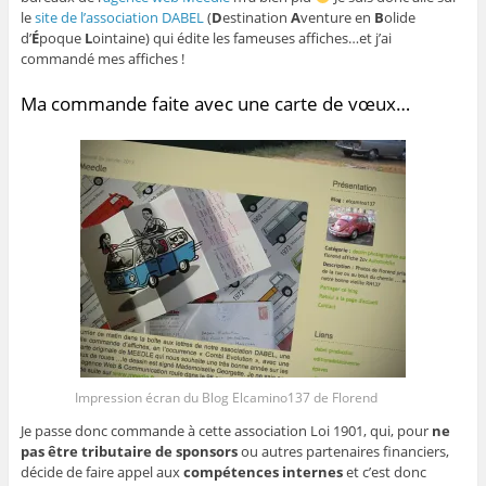
le
site de l’association DABEL
(
D
estination
A
venture en
B
olide
d’
É
poque
L
ointaine) qui édite les fameuses affiches…et j’ai
commandé mes affiches !
Ma commande faite avec une carte de vœux…
Impression écran du Blog Elcamino137 de Florend
Je passe donc commande à cette association Loi 1901, qui, pour
ne
pas être tributaire de sponsors
ou autres partenaires financiers,
décide de faire appel aux
compétences internes
et c’est donc