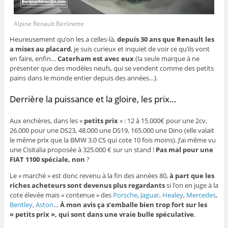
Alpine Renault Berlinette
Heureusement qu’on les a celles-là,
depuis 30 ans que Renault les
a mises au placard
, je suis curieux et inquiet de voir ce qu’ils vont
en faire, enfin…
Caterham est avec eux
(la seule marque à ne
présenter que des modèles neufs, qui se vendent comme des petits
pains dans le monde entier depuis des années…).
Derrière la puissance et la gloire, les prix…
Aux enchères, dans les «
petits prix
» : 12 à 15.000€ pour une 2cv,
26.000 pour une DS23, 48.000 une DS19, 165.000 une Dino (elle valait
le même prix que la BMW 3.0 CS qui cote 10 fois moins). J’ai même vu
une Cisitalia proposée à 325.000 € sur un stand !
Pas mal pour une
FIAT 1100 spéciale, non
?
Le « marché » est donc revenu à la fin des années 80,
à part que les
riches acheteurs sont devenus plus regardants
si l’on en juge à la
cote élevée mais « contenue » des
Porsche
,
Jaguar
,
Healey
,
Mercedes
,
Bentley
,
Aston
…
À mon avis ça s’emballe bien trop fort sur les
« petits prix », qui sont dans une vraie bulle spéculative
.