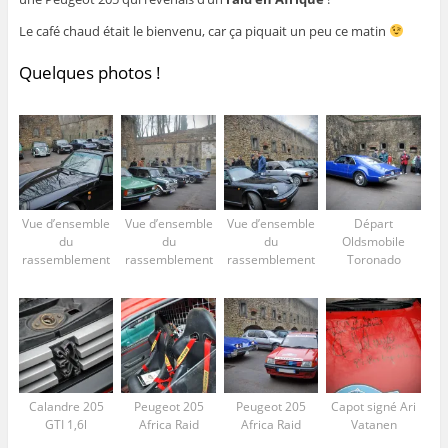
Le café chaud était le bienvenu, car ça piquait un peu ce matin
Quelques photos !
Vue d’ensemble
Vue d’ensemble
Vue d’ensemble
Départ
du
du
du
Oldsmobile
rassemblement
rassemblement
rassemblement
Toronado
Calandre 205
Peugeot 205
Peugeot 205
Capot signé Ari
GTI 1,6l
Africa Raid
Africa Raid
Vatanen