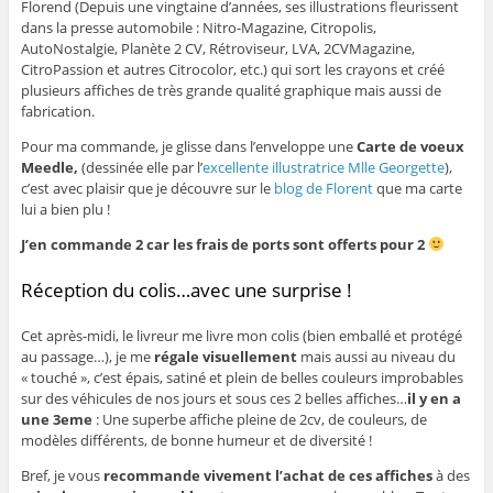
Florend (Depuis une vingtaine d’années, ses illustrations fleurissent
dans la presse automobile : Nitro-Magazine, Citropolis,
AutoNostalgie, Planète 2 CV, Rétroviseur, LVA, 2CVMagazine,
CitroPassion et autres Citrocolor, etc.) qui sort les crayons et créé
plusieurs affiches de très grande qualité graphique mais aussi de
fabrication.
Pour ma commande, je glisse dans l’enveloppe une
Carte de voeux
Meedle,
(dessinée elle par l’
excellente illustratrice Mlle Georgette
),
c’est avec plaisir que je découvre sur le
blog de Florent
que ma carte
lui a bien plu !
J’en commande 2 car les frais de ports sont offerts pour 2
Réception du colis…avec une surprise !
Cet après-midi, le livreur me livre mon colis (bien emballé et protégé
au passage…), je me
régale visuellement
mais aussi au niveau du
« touché », c’est épais, satiné et plein de belles couleurs improbables
sur des véhicules de nos jours et sous ces 2 belles affiches…
il y en a
une 3eme
: Une superbe affiche pleine de 2cv, de couleurs, de
modèles différents, de bonne humeur et de diversité !
Bref, je vous
recommande vivement l’achat de ces affiches
à des