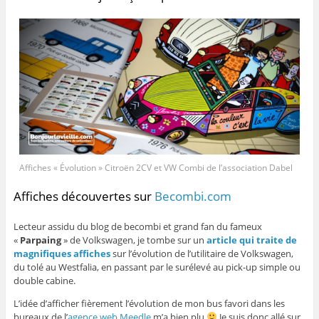
Affiches « Évolution » Citroën 2CV et VW Combi de l’association Dabel
Affiches découvertes sur
Becombi.com
Lecteur assidu du blog de becombi et grand fan du fameux
«
Parpaing
» de Volkswagen, je tombe sur un
article qui traite de
magnifiques affiches
sur l’évolution de l’utilitaire de Volkswagen,
du tolé au Westfalia, en passant par le surélevé au pick-up simple ou
double cabine.
L’idée d’afficher fièrement l’évolution de mon bus favori dans les
bureaux de l’
agence web Meedle
m’a bien plu
Je suis donc allé sur