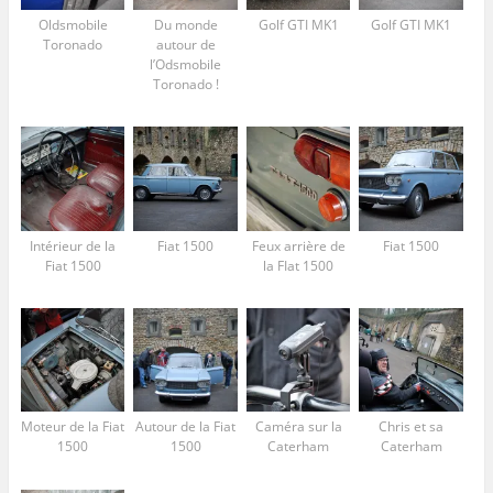
Oldsmobile
Du monde
Golf GTI MK1
Golf GTI MK1
Toronado
autour de
l’Odsmobile
Toronado !
Intérieur de la
Fiat 1500
Feux arrière de
Fiat 1500
Fiat 1500
la FIat 1500
Moteur de la Fiat
Autour de la Fiat
Caméra sur la
Chris et sa
1500
1500
Caterham
Caterham