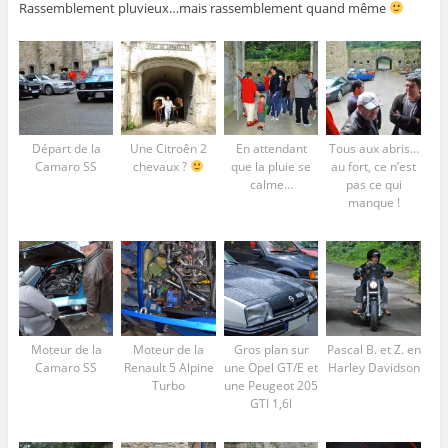
Rassemblement pluvieux…mais rassemblement quand même
Départ de la
Une Citroên 2
En attendant
Tous aux abris…
Camaro SS
chevaux ?
que la pluie se
au fort, ce n’est
calme…
pas ce qui
manque !
Moteur de la
Moteur de la
Gros plan sur
Pascal B. et Z. en
Camaro SS
Renault 5 Alpine
une Opel GT/E et
Harley Davidson
Turbo
une Peugeot 205
GTI 1,6l