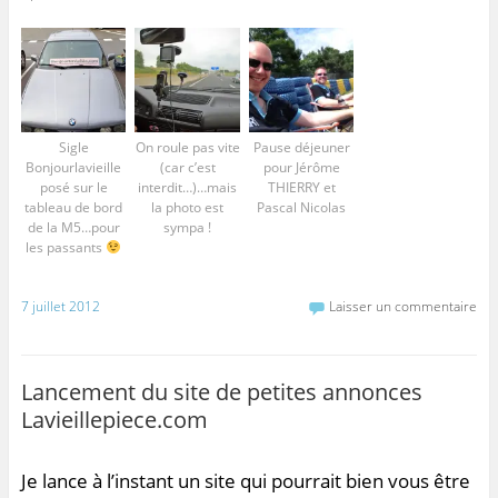
Sigle
On roule pas vite
Pause déjeuner
Bonjourlavieille
(car c’est
pour Jérôme
posé sur le
interdit…)…mais
THIERRY et
tableau de bord
la photo est
Pascal Nicolas
de la M5…pour
sympa !
les passants
7 juillet 2012
Laisser un commentaire
Lancement du site de petites annonces
Lavieillepiece.com
Je lance à l’instant un site qui pourrait bien vous être