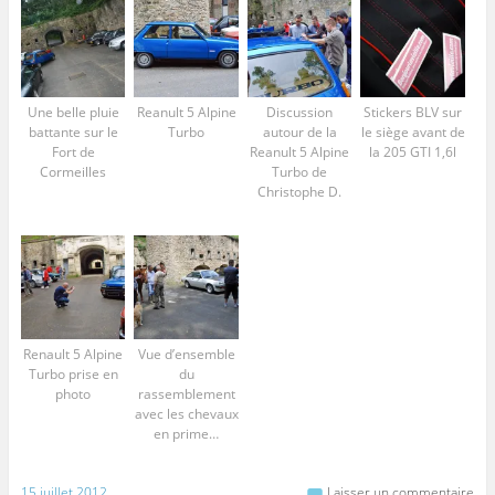
Une belle pluie
Reanult 5 Alpine
Discussion
Stickers BLV sur
battante sur le
Turbo
autour de la
le siège avant de
Fort de
Reanult 5 Alpine
la 205 GTI 1,6l
Cormeilles
Turbo de
Christophe D.
Renault 5 Alpine
Vue d’ensemble
Turbo prise en
du
photo
rassemblement
avec les chevaux
en prime…
15 juillet 2012
Laisser un commentaire