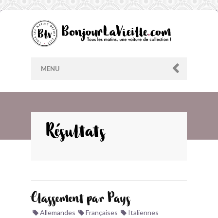
MENU
AU HASARD
Résultats
ARCHIVES
LES CONTRIBUTEURS
Classement par Pays
LE BLOG
Allemandes
Françaises
Italiennes