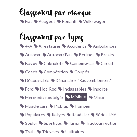
BONJOURLAVIEILLE ?
Classement par marque
Fiat
Peugeot
Renault
Volkswagen
MODÈLES ET MARQUES
Classement par Types
COMMENT FONCTIONNE BLV ?
4x4
À restaurer
Accidents
Ambulances
Autocar
Autocar/ Bus
Berlines
Breaks
Buggy
Cabriolets
Camping-car
Circuit
Coach
Compétition
Coupés
Découvrable
Dimanches "Rassemblement"
Ford
Hot-Rod
Inclassables
Insolite
Minibus
Mercredis nostalgie
Moto
Muscle cars
Pick-up
Pompier
Populaires
Rallyes
Roadster
Séries télé
Spider
Sportives
Targa
Tracteur routier
Trails
Tricycles
Utilitaires