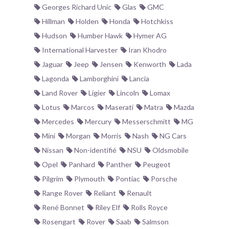
Georges Richard Unic
Glas
GMC
Hillman
Holden
Honda
Hotchkiss
Hudson
Humber Hawk
Hymer AG
International Harvester
Iran Khodro
Jaguar
Jeep
Jensen
Kenworth
Lada
Lagonda
Lamborghini
Lancia
Land Rover
Ligier
Lincoln
Lomax
Lotus
Marcos
Maserati
Matra
Mazda
Mercedes
Mercury
Messerschmitt
MG
Mini
Morgan
Morris
Nash
NG Cars
Nissan
Non-identifié
NSU
Oldsmobile
Opel
Panhard
Panther
Peugeot
Pilgrim
Plymouth
Pontiac
Porsche
Range Rover
Reliant
Renault
René Bonnet
Riley Elf
Rolls Royce
Rosengart
Rover
Saab
Salmson