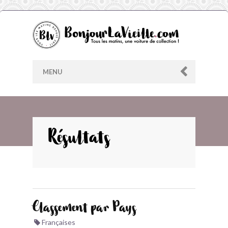
MENU
AU HASARD
Résultats
ARCHIVES
LES CONTRIBUTEURS
Classement par Pays
LE BLOG
Françaises