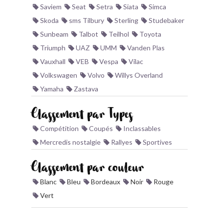
Saviem
Seat
Setra
Siata
Simca
Skoda
sms Tilbury
Sterling
Studebaker
Sunbeam
Talbot
Teilhol
Toyota
Triumph
UAZ
UMM
Vanden Plas
Vauxhall
VEB
Vespa
Vilac
Volkswagen
Volvo
Willys Overland
Yamaha
Zastava
Classement par Types
Compétition
Coupés
Inclassables
Mercredis nostalgie
Rallyes
Sportives
Classement par couleur
Blanc
Bleu
Bordeaux
Noir
Rouge
Vert