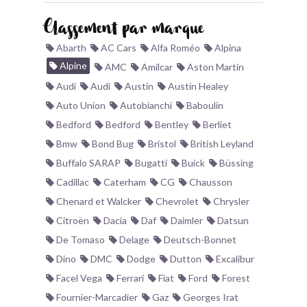
BONJOURLAVIEILLE ?
Classement par marque
Abarth
AC Cars
Alfa Roméo
Alpina
MODÈLES ET MARQUES
Alpine
AMC
Amilcar
Aston Martin
Audi
Audi
Austin
Austin Healey
COMMENT FONCTIONNE BLV ?
Auto Union
Autobianchi
Baboulin
Bedford
Bedford
Bentley
Berliet
Bmw
Bond Bug
Bristol
British Leyland
Buffalo SARAP
Bugatti
Buick
Büssing
Cadillac
Caterham
CG
Chausson
Chenard et Walcker
Chevrolet
Chrysler
Citroën
Dacia
Daf
Daimler
Datsun
De Tomaso
Delage
Deutsch-Bonnet
Dino
DMC
Dodge
Dutton
Excalibur
Facel Vega
Ferrari
Fiat
Ford
Forest
Fournier-Marcadier
Gaz
Georges Irat