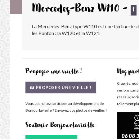
Mercedes-Benz W110 -
1
La Mercedes-Benz type W110 est une berline de cl
les Ponton : la W120 et la W121.
Proposer une vieille !
Nos par
Ci après, nos
PROPOSER UNE VIEILLE !
serions pas g
réseaux soci
Vous souhaitez participer au développement de
tellement plu
Bonjourlavieille ? Envoyez vos photos de vieilles !
Soutenir Bonjourlavieille