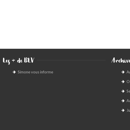
Les + de BLV
Archive
Simone vous informe
A
O
S
A
Ju