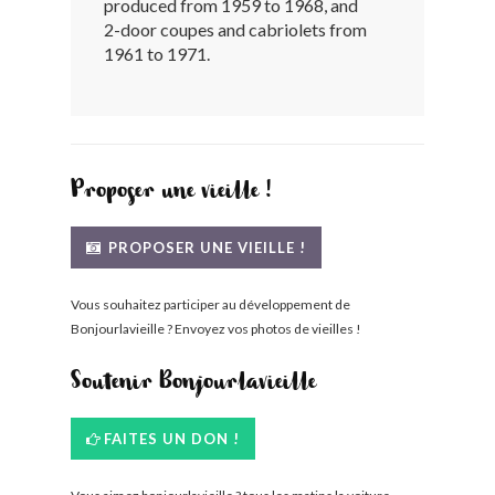
produced from 1959 to 1968, and
BONJOURLAVIEILLE ?
2-door coupes and cabriolets from
1961 to 1971.
MODÈLES ET MARQUES
COMMENT FONCTIONNE BLV ?
Proposer une vieille !
PROPOSER UNE VIEILLE !
Vous souhaitez participer au développement de
Bonjourlavieille ? Envoyez vos photos de vieilles !
Soutenir Bonjourlavieille
FAITES UN DON !