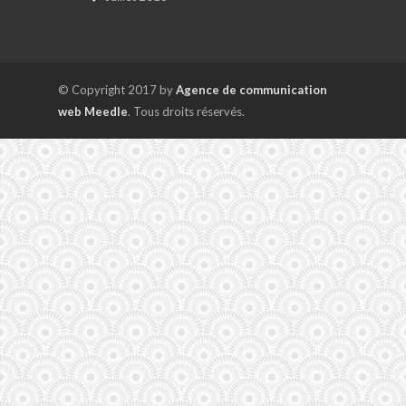
© Copyright 2017 by
Agence de communication
web Meedle
. Tous droits réservés.