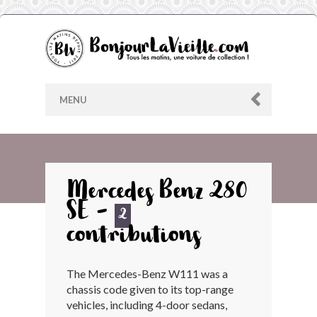
MENU
AU HASARD
Mercedes Benz 280
SE -
ARCHIVES
2
contributions
LES CONTRIBUTEURS
The Mercedes-Benz W111 was a
chassis code given to its top-range
LE BLOG
vehicles, including 4-door sedans,