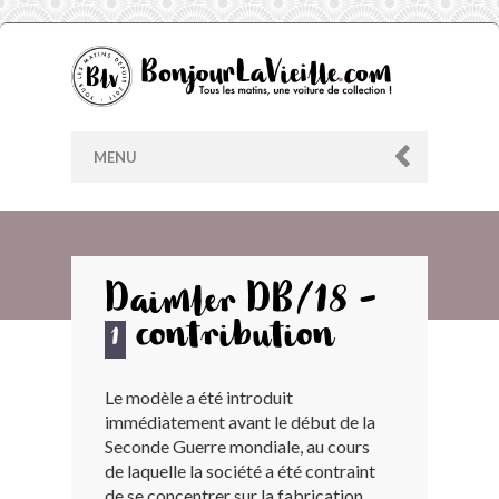
MENU
AU HASARD
Daimler DB/18 -
contribution
ARCHIVES
1
Le modèle a été introduit
LES CONTRIBUTEURS
immédiatement avant le début de la
Seconde Guerre mondiale, au cours
LE BLOG
de laquelle la société a été contraint
de se concentrer sur la fabrication