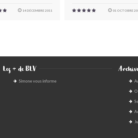
14 DÉCEMBRE 2011
01 OCTOBRE 20
Les + de BLV
Archive
Simone vous informe
A
O
S
A
Ju