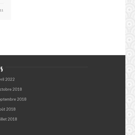
11
s
vril 2022
ctobre 2018
eptembre 2018
oût 2018
illet 2018