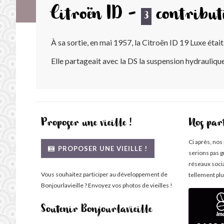
Citroën ID -
contribut
3
À sa sortie, en mai 1957, la Citroën ID 19 Luxe éta
Elle partageait avec la DS la suspension hydraulique
Proposer une vieille !
Nos par
Ci après, nos
PROPOSER UNE VIEILLE !
serions pas g
réseaux soci
Vous souhaitez participer au développement de
tellement plu
Bonjourlavieille ? Envoyez vos photos de vieilles !
Soutenir Bonjourlavieille