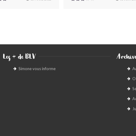
Les + de BLV
Archive
Simone vous informe
A
O
S
A
Ju