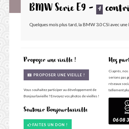
BMW Serie E9 -
contr
4
Quelques mois plus tard, la BMW 3.0 CSi avec une i
Proposer une vieille !
Nos par
Ci après, nos
PROPOSER UNE VIEILLE !
serions pas g
réseaux soci
Vous souhaitez participer au développement de
tellement plu
Bonjourlavieille ? Envoyez vos photos de vieilles !
Soutenir Bonjourlavieille
FAITES UN DON !