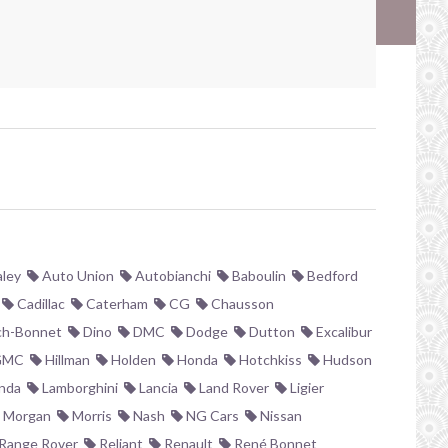
ley
Auto Union
Autobianchi
Baboulin
Bedford
Cadillac
Caterham
CG
Chausson
h-Bonnet
Dino
DMC
Dodge
Dutton
Excalibur
MC
Hillman
Holden
Honda
Hotchkiss
Hudson
nda
Lamborghini
Lancia
Land Rover
Ligier
Morgan
Morris
Nash
NG Cars
Nissan
Range Rover
Reliant
Renault
René Bonnet