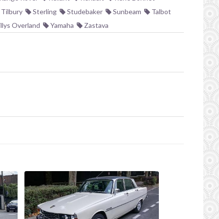
Tilbury
Sterling
Studebaker
Sunbeam
Talbot
llys Overland
Yamaha
Zastava