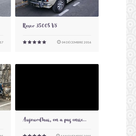
Rover 3500S V8
17
04 DÉCEMBRE 2016
Aujourd'hui, on a pas envie...
15
14 NOVEMBRE 2015