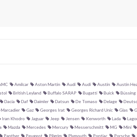
AMC
Amilcar
Aston Martin
Audi
Audi
Austin
Austin Hea
stol
British Leyland
Buffalo SARAP
Bugatti
Buick
Büssing
Dacia
Daf
Daimler
Datsun
De Tomaso
Delage
Deutsc
-Marcadier
Gaz
Georges Irat
Georges Richard Unic
Glas
G
Iran Khodro
Jaguar
Jeep
Jensen
Kenworth
Lada
Lago
a
Mazda
Mercedes
Mercury
Messerschmitt
MG
Mini
Panther
Peugeot
Pilgrim
Plymouth
Pontiac
Porsche