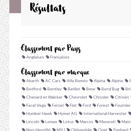
Résultats
Classement par Pays
Anglaises
Françaises
Classement par marque
Abarth
AC Cars
Alfa Roméo
Alpina
Alpine
Bedford
Bentley
Berliet
Bmw
Bond Bug
Bri
Chenard et Walcker
Chevrolet
Chrysler
Citroën
Facel Vega
Ferrari
Fiat
Ford
Forest
Fournier
Humber Hawk
Hymer AG
International Harvester
Lincoln
Lomax
Lotus
Marcos
Maserati
Matr
Non-identifié
NSU
Oldsmobile
Opel
Panhard