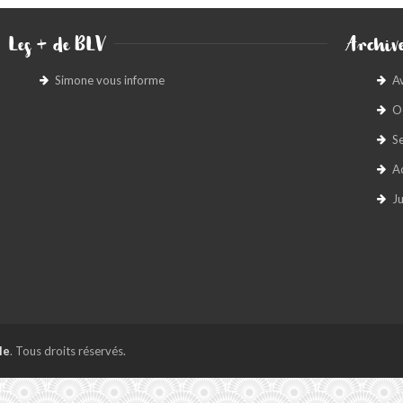
Les + de BLV
Archive
Simone vous informe
A
O
S
A
Ju
le
. Tous droits réservés.