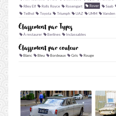
Rover
Riley Elf
Rolls Royce
Rosengart
Saab
Teilhol
Toyota
Triumph
UAZ
UMM
Vanden 
Classement par Types
À restaurer
Berlines
Inclassables
Classement par couleur
Blanc
Bleu
Bordeaux
Gris
Rouge