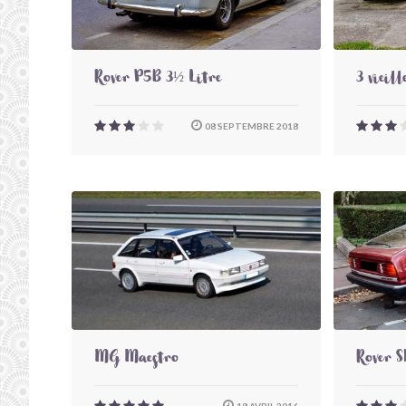
Rover P5B 3½ Litre
3 vieill
08 SEPTEMBRE 2018
MG Maestro
Rover 
18 AVRIL 2016