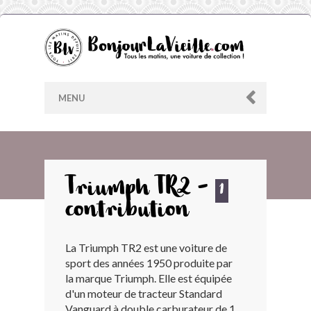
MENU
AU HASARD
Triumph TR2 -
1
contribution
ARCHIVES
La Triumph TR2 est une voiture de
LES CONTRIBUTEURS
sport des années 1950 produite par
la marque Triumph. Elle est équipée
LE BLOG
d'un moteur de tracteur Standard
Vanguard à double carburateur de 1