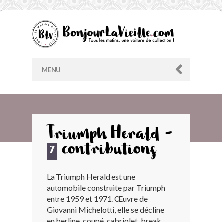
MENU
AU HASARD
Triumph Herald -
contributions
ARCHIVES
7
La Triumph Herald est une
LES CONTRIBUTEURS
automobile construite par Triumph
entre 1959 et 1971. Œuvre de
LE BLOG
Giovanni Michelotti, elle se décline
en berline, coupé, cabriolet, break