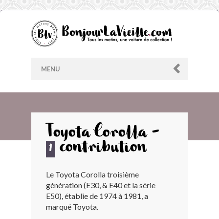
MENU
AU HASARD
Toyota Corolla -
contribution
ARCHIVES
1
Le Toyota Corolla troisième
LES CONTRIBUTEURS
génération (E30, & E40 et la série
E50), établie de 1974 à 1981, a
LE BLOG
marqué Toyota.