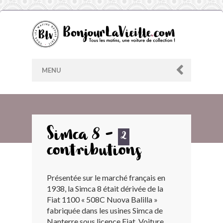
MENU
AU HASARD
Simca 8 -
2
contributions
ARCHIVES
Présentée sur le marché français en
LES CONTRIBUTEURS
1938, la Simca 8 était dérivée de la
Fiat 1100 « 508C Nuova Balilla »
LE BLOG
fabriquée dans les usines Simca de
Nanterre sous licence Fiat. Voiture