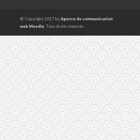
© Copyright 2017 by
Agence de communication
web Meedle
. Tous droits réservés.