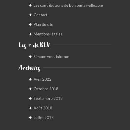
Les contributeurs de bonjourlavieille.com
BONJOURLAVIEILLE ?
Contact
MODÈLES ET MARQUES
Plan du site
Mentions légales
COMMENT FONCTIONNE BLV ?
Les + de BLV
Simone vous informe
Archives
Avril 2022
Octobre 2018
Septembre 2018
Août 2018
Juillet 2018