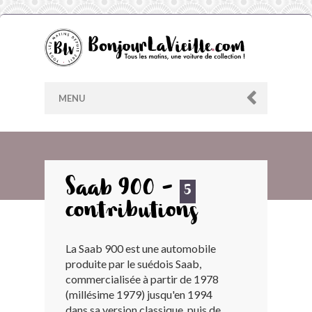
MENU
AU HASARD
Saab 900 -
5
contributions
ARCHIVES
La Saab 900 est une automobile
LES CONTRIBUTEURS
produite par le suédois Saab,
commercialisée à partir de 1978
LE BLOG
(millésime 1979) jusqu'en 1994
dans sa version classique, puis de