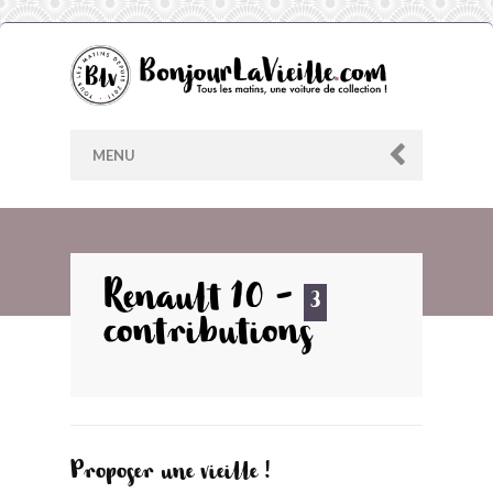
MENU
AU HASARD
Renault 10 -
3
contributions
ARCHIVES
LES CONTRIBUTEURS
LE BLOG
Proposer une vieille !