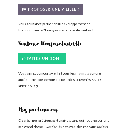
BONJOURLAVIEILLE ?
PROPOSER UNE VIEILLE !
MODÈLES ET MARQUES
Vous souhaitez participer au développement de
Bonjourlavieille ? Envoyez vos photos de vieilles !
COMMENT FONCTIONNE BLV ?
Soutenir Bonjourlavieille
FAITES UN DON !
Vous aimez bonjourlavieille ? tous les matins la voiture
ancienne proposée vous rappelle des souvenirs ? Alors
aidez-nous ;)
Nos partenaires
Ci après, nos précieux partenaires, sans qui nous ne serions
pas grand chose ! Gestion du site web, des réseaux sociaux,