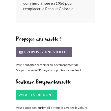
commercialisée en 1956 pour
BONJOURLAVIEILLE ?
remplacer la Renault Colorale
MODÈLES ET MARQUES
COMMENT FONCTIONNE BLV ?
Proposer une vieille !
PROPOSER UNE VIEILLE !
Vous souhaitez participer au développement de
Bonjourlavieille ? Envoyez vos photos de vieilles !
Soutenir Bonjourlavieille
FAITES UN DON !
Vous aimez bonjourlavieille ? tous les matins la voiture