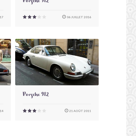
Porsche 912
17
06 JUILLET 2016
Porsche 912
14
21 AOÛT 2011