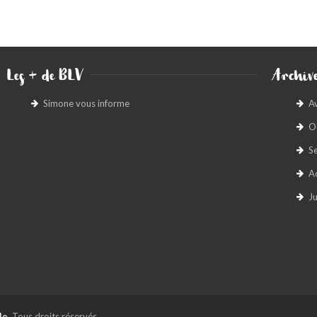
Les + de BLV
Archive
Simone vous informe
A
O
S
A
Ju
le
. Tous droits réservés.