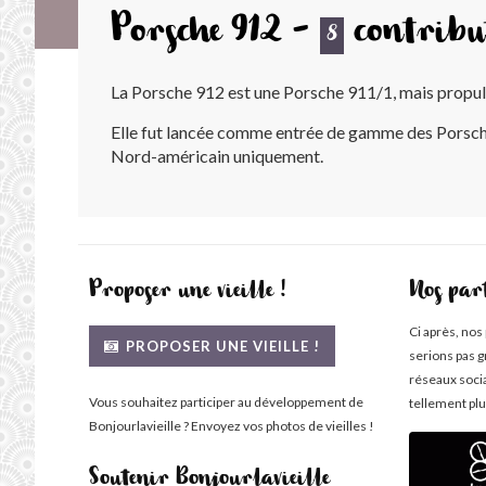
Porsche 912 -
contribu
8
La Porsche 912 est une Porsche 911/1, mais propuls
Elle fut lancée comme entrée de gamme des Porsche
Nord-américain uniquement.
Proposer une vieille !
Nos par
Ci après, nos
PROPOSER UNE VIEILLE !
serions pas g
réseaux soci
Vous souhaitez participer au développement de
tellement plu
Bonjourlavieille ? Envoyez vos photos de vieilles !
Soutenir Bonjourlavieille