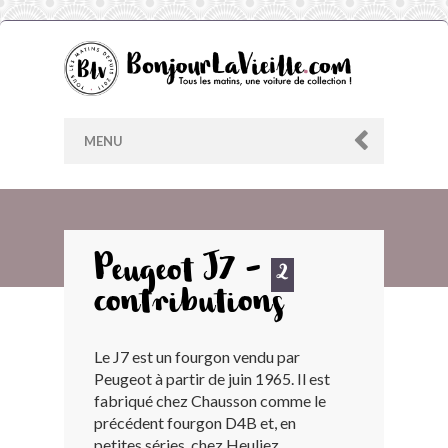
MENU
AU HASARD
Peugeot J7 -
2
contributions
ARCHIVES
Le J7 est un fourgon vendu par
LES CONTRIBUTEURS
Peugeot à partir de juin 1965. Il est
fabriqué chez Chausson comme le
LE BLOG
précédent fourgon D4B et, en
petites séries, chez Heuliez.