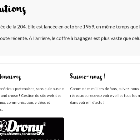
utions
sée de la 204. Elle est lancée en octobre 1969, en même temps que l
toute récente. À l'arrière, le coffre à bagages est plus vaste que celu
tenaires
Suivez-nous !
 précieux partenaires, sans qui nous ne
Comme des milliers de fans, suivez-nous 
rand chose ! Gestion du site web, des
réseaux et recevez votre veilles tous les 
aux, communication, vidéos et
dans votre fil d'actu !
s.