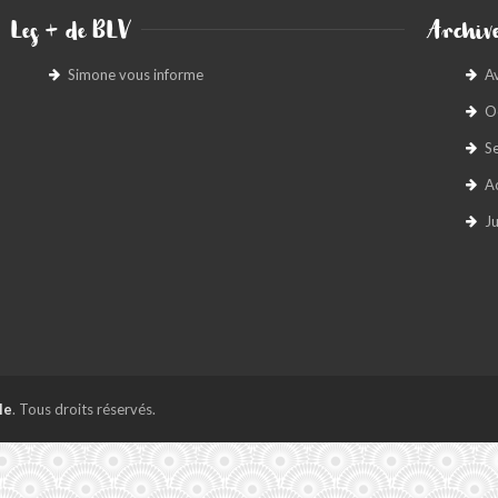
Les + de BLV
Archive
Simone vous informe
A
O
S
A
Ju
le
. Tous droits réservés.