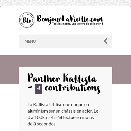
MENU
AU HASARD
Panther Kallista
-
contributions
ARCHIVES
4
La Kallista Utilise une coque en
LES CONTRIBUTEURS
aluminium sur un châssis en acier. Le
0 à 100kms/h s'effectue en moins
LE BLOG
de 8 secondes.