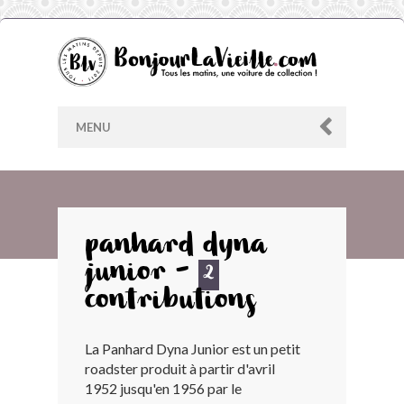
MENU
AU HASARD
panhard dyna
junior -
ARCHIVES
2
contributions
LES CONTRIBUTEURS
La Panhard Dyna Junior est un petit
roadster produit à partir d'avril
LE BLOG
1952 jusqu'en 1956 par le