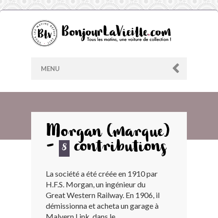
MENU
AU HASARD
Morgan (marque)
-
contributions
ARCHIVES
8
La société a été créée en 1910 par
LES CONTRIBUTEURS
H.F.S. Morgan, un ingénieur du
Great Western Railway. En 1906, il
LE BLOG
démissionna et acheta un garage à
Malvern Link, dans le