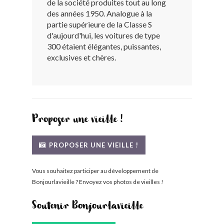
de la société produites tout au long
BONJOURLAVIEILLE ?
des années 1950. Analogue à la
partie supérieure de la Classe S
d'aujourd'hui, les voitures de type
MODÈLES ET MARQUES
300 étaient élégantes, puissantes,
exclusives et chères.
COMMENT FONCTIONNE BLV ?
Proposer une vieille !
PROPOSER UNE VIEILLE !
Vous souhaitez participer au développement de
Bonjourlavieille ? Envoyez vos photos de vieilles !
Soutenir Bonjourlavieille