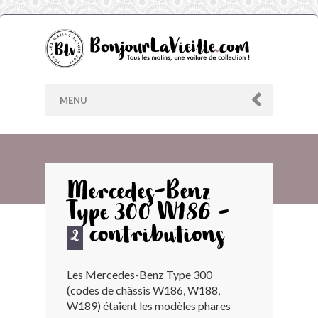
MENU
AU HASARD
Mercedes-Benz
Type 300 W186 -
ARCHIVES
contributions
2
LES CONTRIBUTEURS
Les Mercedes-Benz Type 300
(codes de châssis W186, W188,
LE BLOG
W189) étaient les modèles phares