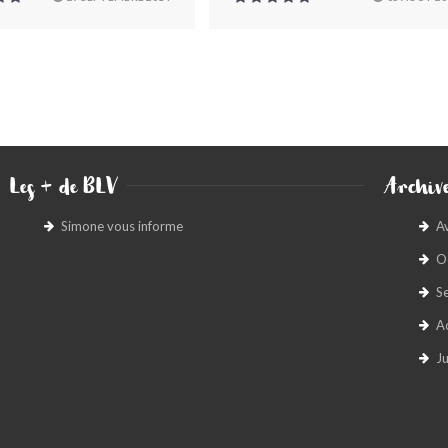
Les + de BLV
Archive
Simone vous informe
A
O
S
A
Ju