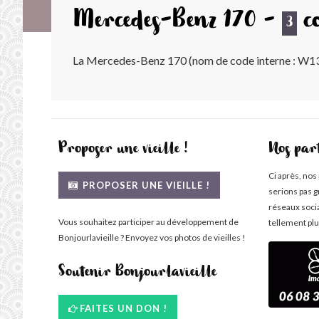
Mercedes-Benz 170 -
co
3
La Mercedes-Benz 170 (nom de code interne : W13
Proposer une vieille !
Nos par
Ci après, nos
PROPOSER UNE VIEILLE !
serions pas g
réseaux soci
Vous souhaitez participer au développement de
tellement plu
Bonjourlavieille ? Envoyez vos photos de vieilles !
Soutenir Bonjourlavieille
FAITES UN DON !