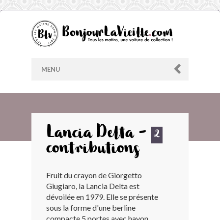
MENU
AU HASARD
Lancia Delta -
2
contributions
ARCHIVES
Fruit du crayon de Giorgetto
LES CONTRIBUTEURS
Giugiaro, la Lancia Delta est
dévoilée en 1979. Elle se présente
LE BLOG
sous la forme d'une berline
compacte 5 portes avec hayon.