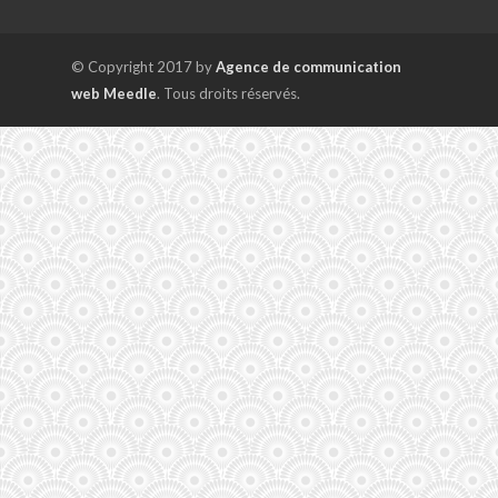
© Copyright 2017 by
Agence de communication
web Meedle
. Tous droits réservés.