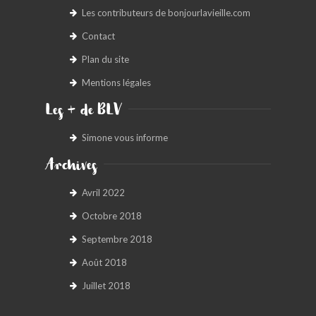
Les contributeurs de bonjourlavieille.com
BONJOURLAVIEILLE ?
Contact
MODÈLES ET MARQUES
Plan du site
Mentions légales
COMMENT FONCTIONNE BLV ?
Les + de BLV
Simone vous informe
Archives
Avril 2022
Octobre 2018
Septembre 2018
Août 2018
Juillet 2018